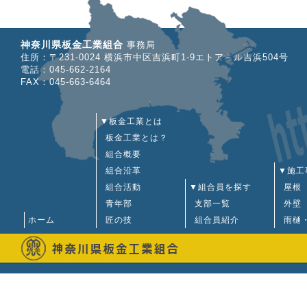
神奈川県板金工業組合
事務局
住所：〒231-0024 横浜市中区吉浜町1-9エトア－ル吉浜504号
電話：045-662-2164
FAX：045-663-6464
▼板金工業とは
板金工業とは？
組合概要
組合沿革
▼施工
組合活動
▼組合員を探す
屋根
青年部
支部一覧
外壁
ホーム
匠の技
組合員紹介
雨樋