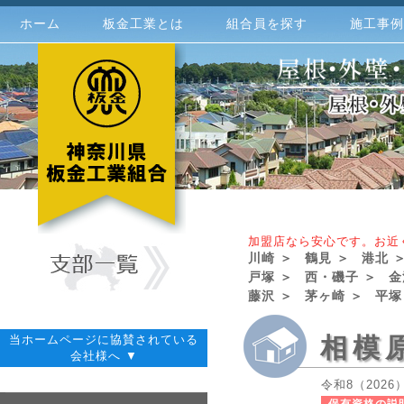
ホーム
板金工業とは
組合員を探す
施工事例
加盟店なら安心です。お近
川崎 ＞
鶴見 ＞
港北 
戸塚 ＞
西・磯子 ＞
金
藤沢 ＞
茅ヶ崎 ＞
平塚
当ホームページに協賛されている
相模
会社様へ ▼
令和8（202