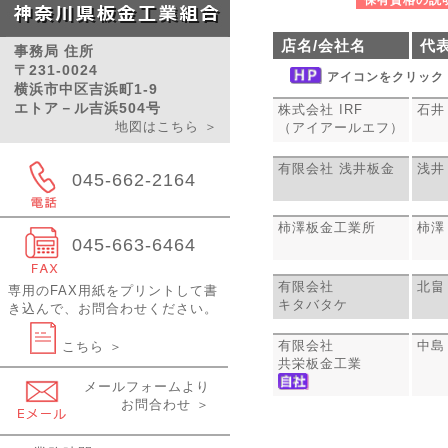
保有資格の説明
店名/会社名
代
事務局 住所
〒231-0024
アイコンをクリック
横浜市中区吉浜町1-9
エトア－ル吉浜504号
株式会社 IRF
石井
地図はこちら ＞
（アイアールエフ）
有限会社 浅井板金
浅井
045-662-2164
柿澤板金工業所
柿澤
045-663-6464
有限会社
北畠
専用のFAX用紙をプリントして書
キタバタケ
き込んで、お問合わせください。
有限会社
中島
こちら ＞
共栄板金工業
メールフォームより
お問合わせ ＞