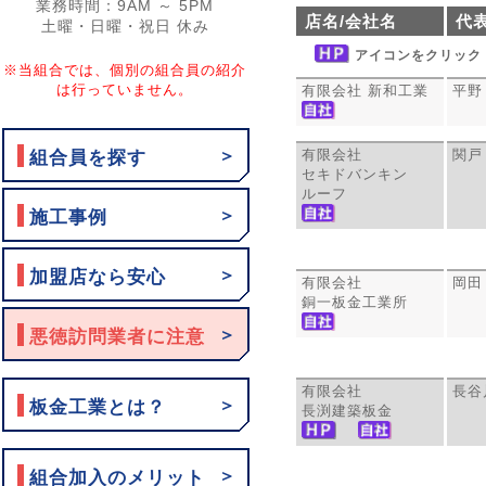
業務時間：9AM ～ 5PM
店名/会社名
代
土曜・日曜・祝日 休み
アイコンをクリック
※当組合では、個別の組合員の紹介
は行っていません。
有限会社 新和工業
平野
有限会社
関戸
＞
組合員を探す
セキドバンキン
ルーフ
＞
施工事例
＞
加盟店なら安心
有限会社
岡田
銅一板金工業所
＞
悪徳訪問業者に注意
有限会社
長谷
＞
板金工業とは？
長渕建築板金
＞
組合加入のメリット