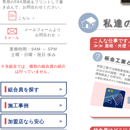
専用のFAX用紙をプリントして書
き込んで、お問合わせください。
こちら ＞
私達
メールフォームより
お問合わせ ＞
こんな仕事です
≫≫
屋根・外壁・
業務時間：9AM ～ 5PM
土曜・日曜・祝日 休み
※当組合では、個別の組合員の紹介
は行っていません。
＞
組合員を探す
＞
施工事例
＞
加盟店なら安心