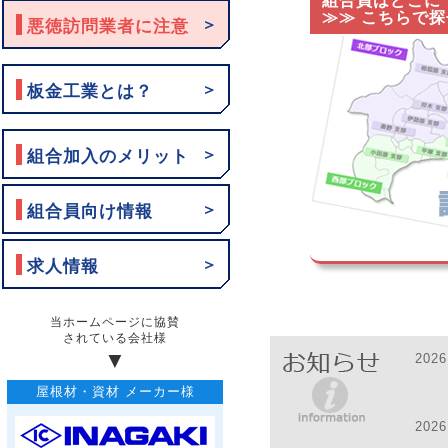
組合員はどこに
≫≫ こちらで
＞
悪徳訪問業者に注意
＞
板金工業とは？
＞
組合加入のメリット
＞
組合員向け情報
＞
求人情報
2026
2026