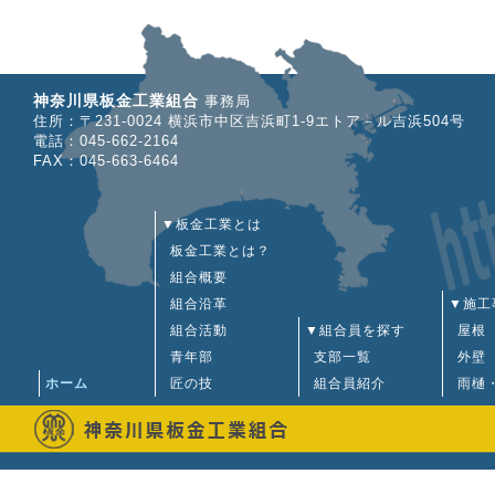
2025
2024
神奈川県板金工業組合
事務局
2025
住所：〒231-0024 横浜市中区吉浜町1-9エトア－ル吉浜504号
電話：045-662-2164
FAX：045-663-6464
2024
2025
▼板金工業とは
板金工業とは？
2024
2025
組合概要
組合沿革
▼施工
2024
2025
組合活動
▼組合員を探す
屋根
青年部
支部一覧
外壁
ホーム
匠の技
組合員紹介
雨樋
2024
2025
2024