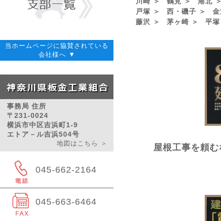
川崎 ＞
鶴見 ＞
港北 
戸塚 ＞
西・磯子 ＞
金
藤沢 ＞
茅ヶ崎 ＞
平塚
当ホームページに協賛されている
会社様へ ▼
事務局 住所
〒231-0024
横浜市中区吉浜町1-9
エトア－ル吉浜504号
地図はこちら ＞
屋根工事を頼む
045-662-2164
045-663-6464