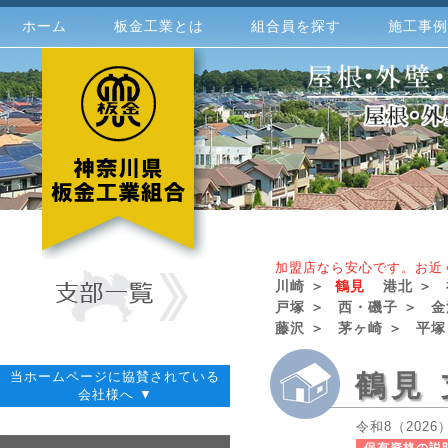
ホーム
板金工業とは
組合員を探す
施工事例
加盟店なら安心です。お近
川崎 ＞
鶴見
港北 ＞
戸塚 ＞
西・磯子 ＞
金
藤沢 ＞
茅ヶ崎 ＞
平塚
当ホームページに協賛されている
鶴見
会社様へ ▼
令和8（202