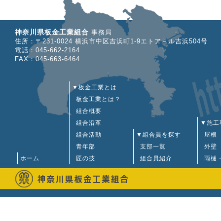
神奈川県板金工業組合
事務局
住所：〒231-0024 横浜市中区吉浜町1-9エトア－ル吉浜504号
電話：045-662-2164
FAX：045-663-6464
▼板金工業とは
板金工業とは？
組合概要
組合沿革
▼施工
組合活動
▼組合員を探す
屋根
青年部
支部一覧
外壁
ホーム
匠の技
組合員紹介
雨樋