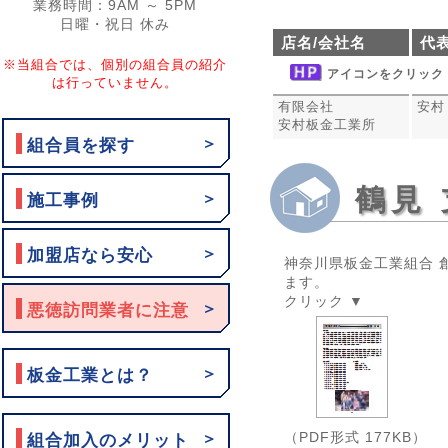
業務時間：9AM ～ 5PM
日曜・祝日 休み
店名/会社名
代
※当組合では、個別の組合員の紹介
アイコンをクリック
は行っていません。
有限会社
安村
安村板金工業所
＞
組合員を探す
鶴見
＞
施工事例
＞
加盟店なら安心
神奈川県板金工業組合 
ます。
クリック ▼
＞
悪徳訪問業者に注意
＞
板金工業とは？
（PDF形式 177KB）
＞
組合加入のメリット