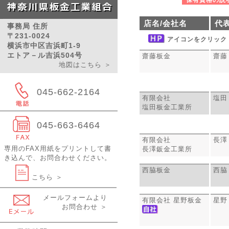
保有資格の説明
店名/会社名
代
事務局 住所
〒231-0024
アイコンをクリック
横浜市中区吉浜町1-9
エトア－ル吉浜504号
齋藤板金
齋藤
地図はこちら ＞
045-662-2164
有限会社
塩田
塩田板金工業所
045-663-6464
有限会社
長澤
専用のFAX用紙をプリントして書
長澤鈑金工業所
き込んで、お問合わせください。
西脇板金
西脇
こちら ＞
メールフォームより
有限会社 星野板金
星野
お問合わせ ＞